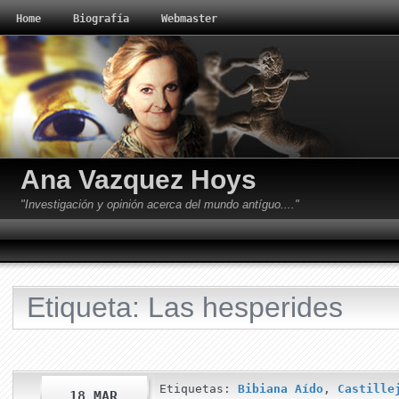
Home
Biografía
Webmaster
Ana Vazquez Hoys
"Investigación y opinión acerca del mundo antíguo...."
Etiqueta: Las hesperides
Etiquetas:
Bibiana Aído
,
Castille
18 MAR