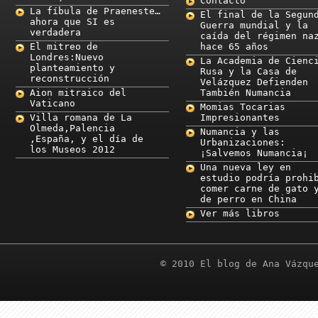
Contacto
La fíbula de Praeneste…
El final de la Segun
ahora que SI es
Guerra mundial y la
verdadera
caída del régimen na
El mitreo de
hace 65 años
Londres:Nuevo
La Academia de Cienc
planteamiento y
Rusa y la Casa de
reconstrucción
Velázquez Defienden
Aion mitraico del
También Numancia
Vaticano
Momias Tocarias
Villa romana de La
Impresionantes
Olmeda,Palencia
Numancia y las
,España, y el día de
Urbanizaciones:
los Museos 2012
¡Salvemos Numancia¡
Una nueva ley en
estudio podría prohi
comer carne de gato 
de perro en China
Ver más libros
© 2010 El blog de Ana Vázqu