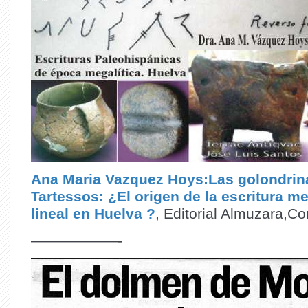
Ana Maria Vazquez Hoys:Las golondrin
Tartessos: ¿El origen de la escritura me
lineal en Huelva ?
, Editorial Almuzara,C
——————-