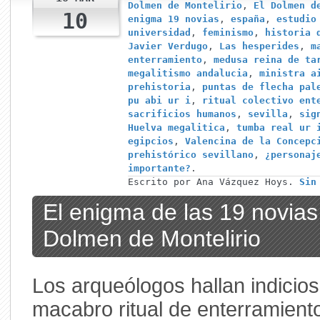
Dolmen de Montelirio
,
El Dolmen d
10
enigma 19 novias
,
españa
,
estudio
universidad
,
feminismo
,
historia 
Javier Verdugo
,
Las hesperides
,
m
enterramiento
,
medusa reina de ta
megalitismo andalucia
,
ministra a
prehistoria
,
puntas de flecha pal
pu abi ur i
,
ritual colectivo ent
sacrificios humanos
,
sevilla
,
sig
Huelva megalitica
,
tumba real ur 
egipcios
,
Valencina de la Concepc
prehistórico sevillano
,
¿personaj
importante?
.
Escrito por Ana Vázquez Hoys.
Sin
El enigma de las 19 novias
Dolmen de Montelirio
Los arqueólogos hallan indicio
macabro ritual de enterramient