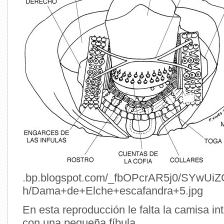
.bp.blogspot.com/_fbOPcrAR5j0/SYwUi
h/Dama+de+Elche+escafandra+5.jpg
En esta reproducción le falta la camisa int
con una pequeña fíbula