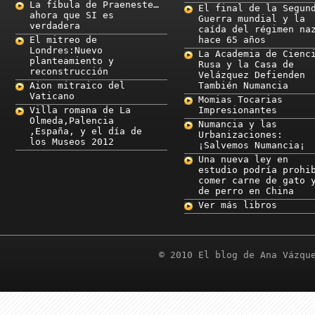
La fíbula de Praeneste…
El final de la Segun
ahora que SI es
Guerra mundial y la
verdadera
caída del régimen na
El mitreo de
hace 65 años
Londres:Nuevo
La Academia de Cienc
planteamiento y
Rusa y la Casa de
reconstrucción
Velázquez Defienden
Aion mitraico del
También Numancia
Vaticano
Momias Tocarias
Villa romana de La
Impresionantes
Olmeda,Palencia
Numancia y las
,España, y el día de
Urbanizaciones:
los Museos 2012
¡Salvemos Numancia¡
Una nueva ley en
estudio podría prohi
comer carne de gato 
de perro en China
Ver más libros
© 2010 El blog de Ana Vázqu