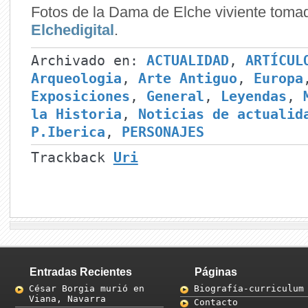
Fotos de la Dama de Elche viviente toma
Elchedigital
.
Archivado en:
ACTUALIDAD
,
ARTÍCUL
Arqueologia
,
Arte Antiguo
,
Europa
Exposiciones
,
General
,
Leyendas
,
la Historia
,
Noticias de actualid
P.Iberica
,
PERSONAJES
Trackback
Uri
Entradas Recientes
Páginas
César Borgia murió en
Biografía-curriculum
Viana, Navarra
Contacto