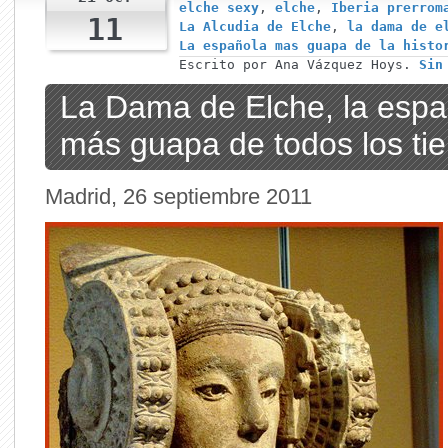
elche sexy
,
elche
,
Iberia prerrom
11
La Alcudia de Elche
,
la dama de e
La española mas guapa de la histo
Escrito por Ana Vázquez Hoys.
Sin
La Dama de Elche, la espa
más guapa de todos los ti
Madrid, 26 septiembre 2011