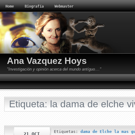
Home
Biografía
Webmaster
Ana Vazquez Hoys
"Investigación y opinión acerca del mundo antíguo...."
Etiqueta: la dama de elche vi
Etiquetas:
dama de Elche la mas g
21 OCT