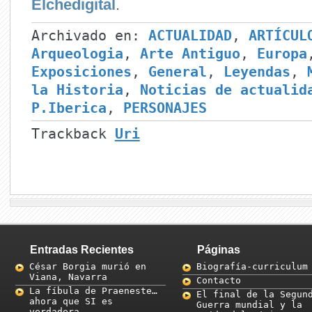
Elchedigital
.
Archivado en:
ACTUALIDAD
,
ARTÍCUL
Arqueologia
,
Arte Antiguo
,
Europa
Exposiciones
,
General
,
Leyendas
,
la Historia
,
Noticias de actualid
P.Iberica
,
PERSONAJES
Trackback
Uri
Entradas Recientes
Páginas
César Borgia murió en
Biografía-curriculum
Viana, Navarra
Contacto
La fíbula de Praeneste…
El final de la Segun
ahora que SI es
Guerra mundial y la
verdadera