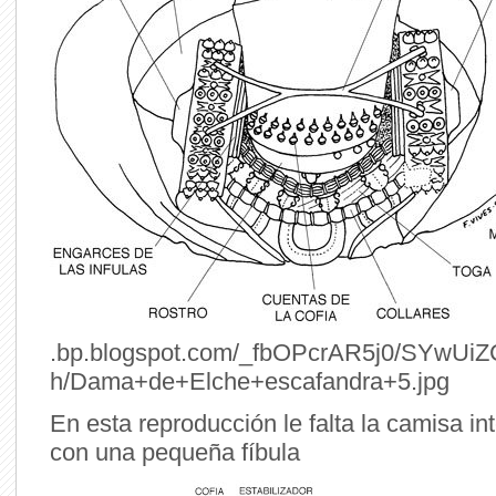
.bp.blogspot.com/_fbOPcrAR5j0/SYwUi
h/Dama+de+Elche+escafandra+5.jpg
En esta reproducción le falta la camisa int
con una pequeña fíbula