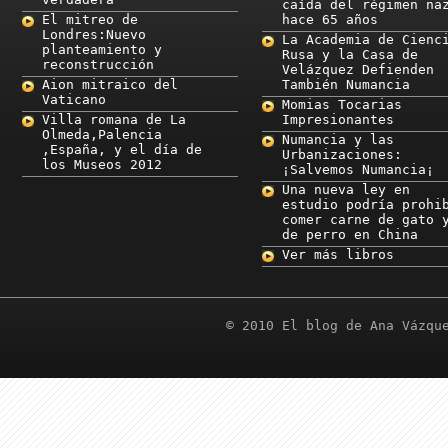
caída del régimen na
El mitreo de
hace 65 años
Londres:Nuevo
La Academia de Cienc
planteamiento y
Rusa y la Casa de
reconstrucción
Velázquez Defienden
Aion mitraico del
También Numancia
Vaticano
Momias Tocarias
Villa romana de La
Impresionantes
Olmeda,Palencia
Numancia y las
,España, y el día de
Urbanizaciones:
los Museos 2012
¡Salvemos Numancia¡
Una nueva ley en
estudio podría prohi
comer carne de gato 
de perro en China
Ver más libros
© 2010 El blog de Ana Vázqu