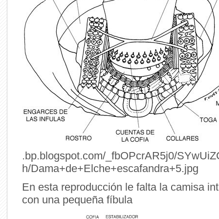
.bp.blogspot.com/_fbOPcrAR5j0/SYwUi
h/Dama+de+Elche+escafandra+5.jpg
En esta reproducción le falta la camisa int
con una pequeña fíbula