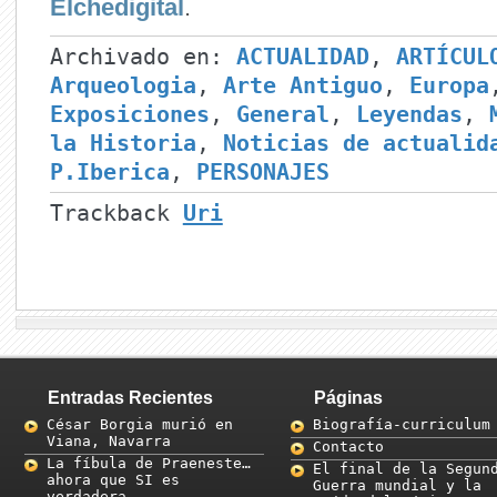
Elchedigital
.
Archivado en:
ACTUALIDAD
,
ARTÍCUL
Arqueologia
,
Arte Antiguo
,
Europa
Exposiciones
,
General
,
Leyendas
,
la Historia
,
Noticias de actualid
P.Iberica
,
PERSONAJES
Trackback
Uri
Entradas Recientes
Páginas
César Borgia murió en
Biografía-curriculum
Viana, Navarra
Contacto
La fíbula de Praeneste…
El final de la Segun
ahora que SI es
Guerra mundial y la
verdadera