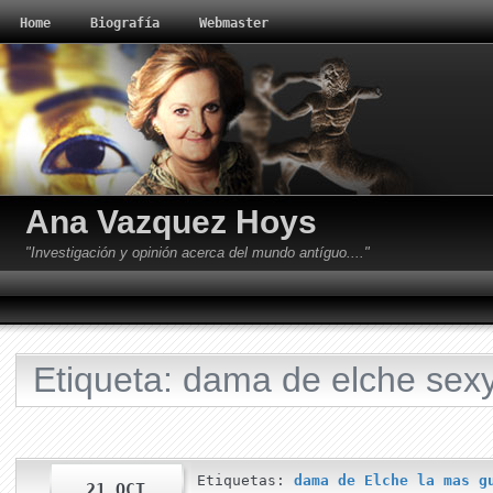
Home
Biografía
Webmaster
Ana Vazquez Hoys
"Investigación y opinión acerca del mundo antíguo...."
Etiqueta: dama de elche sex
Etiquetas:
dama de Elche la mas g
21 OCT