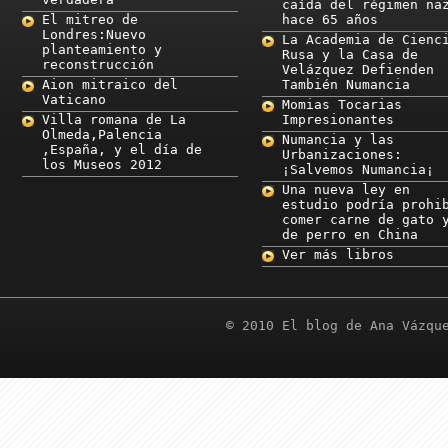
caída del régimen na
El mitreo de
hace 65 años
Londres:Nuevo
La Academia de Cienc
planteamiento y
Rusa y la Casa de
reconstrucción
Velázquez Defienden
Aion mitraico del
También Numancia
Vaticano
Momias Tocarias
Villa romana de La
Impresionantes
Olmeda,Palencia
Numancia y las
,España, y el día de
Urbanizaciones:
los Museos 2012
¡Salvemos Numancia¡
Una nueva ley en
estudio podría prohi
comer carne de gato 
de perro en China
Ver más libros
© 2010 El blog de Ana Vázqu