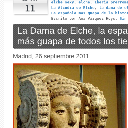
elche sexy
,
elche
,
Iberia prerrom
11
La Alcudia de Elche
,
la dama de e
La española mas guapa de la histo
Escrito por Ana Vázquez Hoys.
Sin
La Dama de Elche, la espa
más guapa de todos los ti
Madrid, 26 septiembre 2011