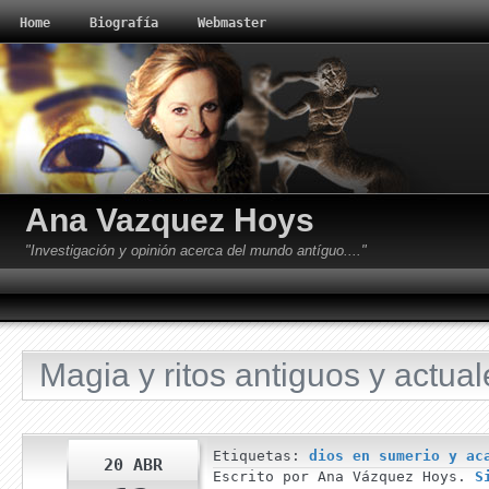
Home
Biografía
Webmaster
Ana Vazquez Hoys
"Investigación y opinión acerca del mundo antíguo...."
Magia y ritos antiguos y actual
Etiquetas:
dios en sumerio y ac
20 ABR
Escrito por Ana Vázquez Hoys.
S