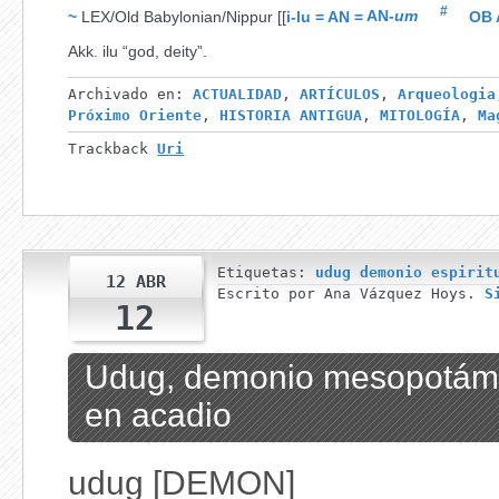
#
~
LEX/Old Babylonian/Nippur
[[
i-lu
=
AN
=
AN
-
um
OB 
Akk.
ilu
“god, deity”
.
Archivado en:
ACTUALIDAD
,
ARTÍCULOS
,
Arqueologia
Próximo Oriente
,
HISTORIA ANTIGUA
,
MITOLOGÍA
,
Ma
Trackback
Uri
Etiquetas:
udug demonio espirit
12 ABR
Escrito por Ana Vázquez Hoys.
S
12
Udug, demonio mesopotámi
en acadio
udug
[DEMON]