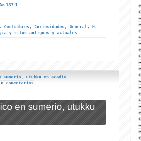
Aa 137:1.
,
Costumbres
,
Curiosidades
,
General
,
H.
gia y ritos antiguos y actuales
u sumerio
,
utukku en acadio
.
in comentarios
co en sumerio, utukku