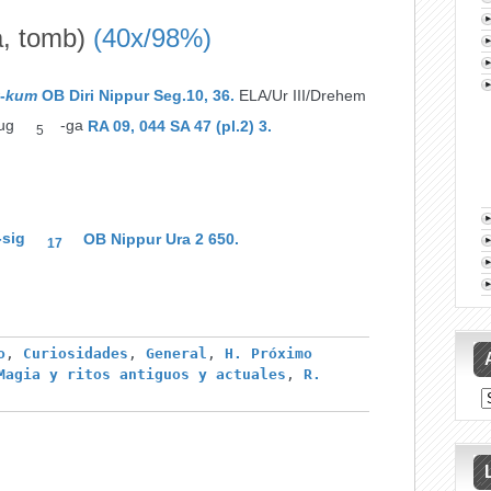
a, tomb)
(40x/98%)
k
-
kum
OB Diri Nippur Seg.10, 36.
ELA/Ur III/Drehem
ug
-ga
RA 09, 044 SA 47 (pl.2) 3.
5
-sig
OB Nippur Ura 2 650.
17
o
,
Curiosidades
,
General
,
H. Próximo
Magia y ritos antiguos y actuales
,
R.