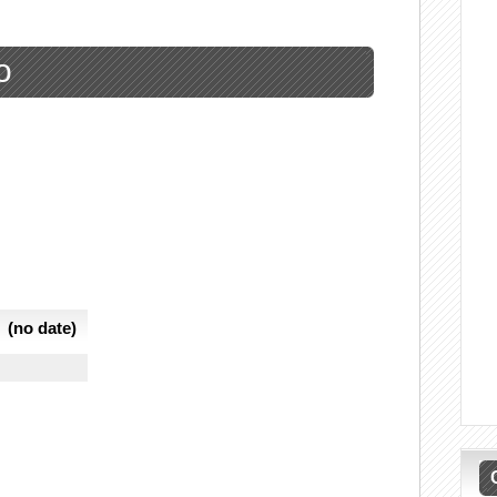
o
(no date)