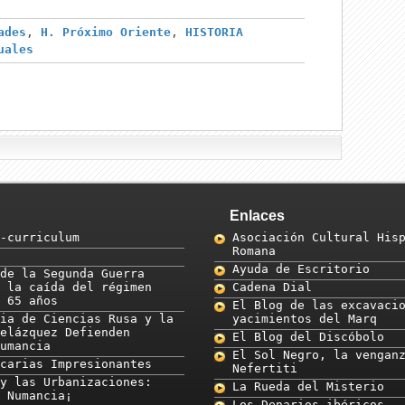
ades
,
H. Próximo Oriente
,
HISTORIA
uales
Enlaces
-curriculum
Asociación Cultural His
Romana
Ayuda de Escritorio
de la Segunda Guerra
 la caída del régimen
Cadena Dial
 65 años
El Blog de las excavaci
ia de Ciencias Rusa y la
yacimientos del Marq
elázquez Defienden
El Blog del Discóbolo
umancia
El Sol Negro, la vengan
carias Impresionantes
Nefertiti
y las Urbanizaciones:
La Rueda del Misterio
 Numancia¡
Los Denarios ibéricos