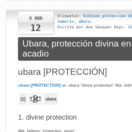
Etiquetas:
kidinnu proteccion d
8 ABR
sumerio
,
ubara
.
12
Escrito por Ana Vázquez Hoys.
S
Ubara, protección divina en
acadio
ubara
[PROTECCIÓN]
ubara
[
PROTECTION
]
wr.
ubara
“divine protection” Akk.
kidi
[1]
ubara
1.
divine protection
Akk.
kidinnu
“protection, aegis”