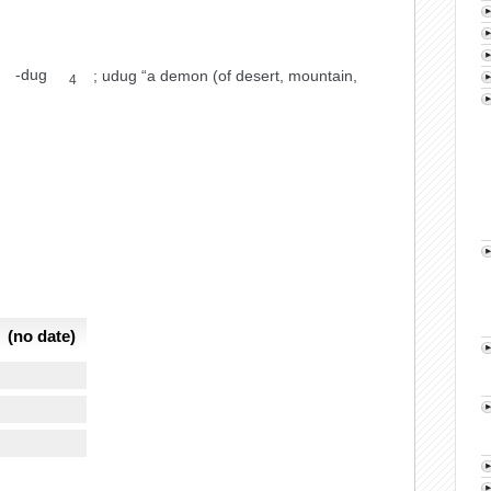
-dug
;
udug
“a demon (of desert, mountain,
4
(no date)