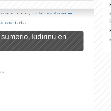
ivina en acadio
,
proteccion divina en
in comentarios
 sumerio, kidinnu en
nnu