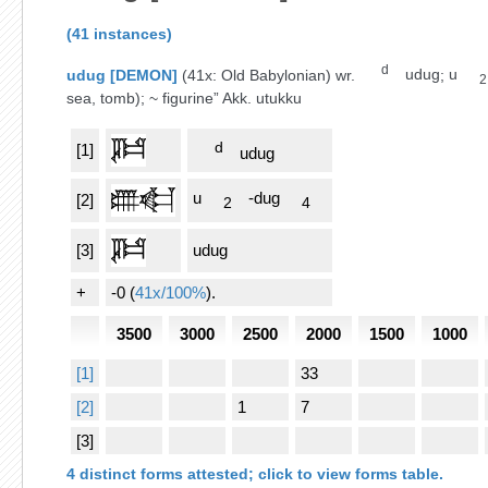
(41 instances)
d
udug
[
DEMON
]
(41x: Old Babylonian) wr.
udug
;
u
2
sea, tomb); ~ figurine” Akk.
utukku
d
[1]
udug
u
-dug
[2]
2
4
[3]
udug
+
-0 (
41x/100%
)
.
3500
3000
2500
2000
1500
1000
[1]
33
[2]
1
7
[3]
4 distinct forms attested; click to view forms table.