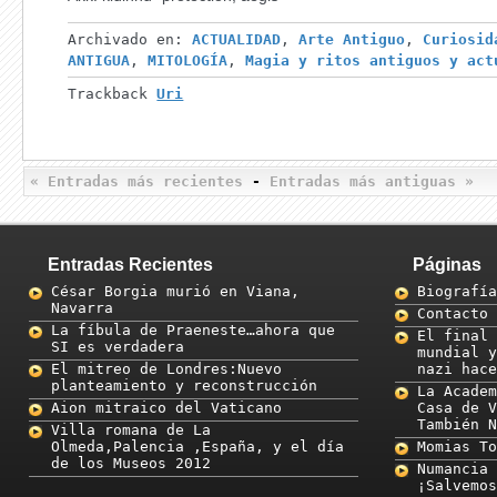
Archivado en:
ACTUALIDAD
,
Arte Antiguo
,
Curiosid
ANTIGUA
,
MITOLOGÍA
,
Magia y ritos antiguos y act
Trackback
Uri
« Entradas más recientes
-
Entradas más antiguas »
Entradas Recientes
Páginas
César Borgia murió en Viana,
Biografía
Navarra
Contacto
La fíbula de Praeneste…ahora que
El final 
SI es verdadera
mundial y
El mitreo de Londres:Nuevo
nazi hace
planteamiento y reconstrucción
La Academ
Aion mitraico del Vaticano
Casa de V
También N
Villa romana de La
Olmeda,Palencia ,España, y el día
Momias To
de los Museos 2012
Numancia 
¡Salvemos