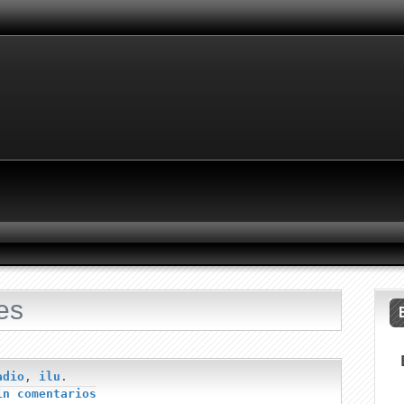
es
adio
,
ilu
.
in comentarios