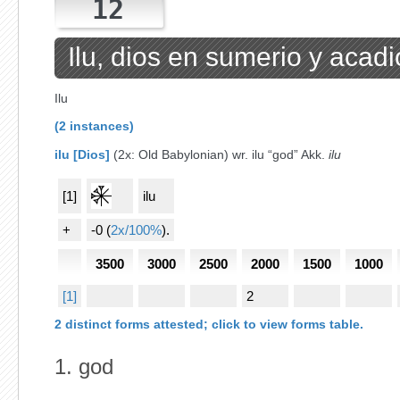
12
Ilu, dios en sumerio y acadi
Ilu
(2 instances)
ilu
[Dios]
(2x: Old Babylonian) wr.
ilu
“god” Akk.
ilu
[1]
ilu
+
-0 (
2x/100%
)
.
3500
3000
2500
2000
1500
1000
[1]
2
2 distinct forms attested; click to view forms table.
1.
god