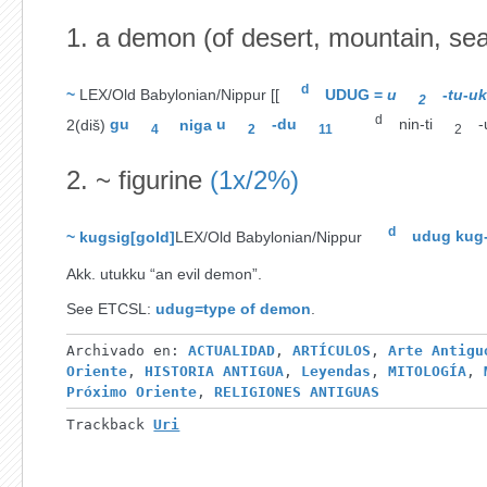
1.
a demon (of desert, mountain, se
d
~
LEX/Old Babylonian/Nippur
[[
UDUG
=
u
-
tu
-
u
2
d
2(diš)
gu
niga
u
-du
nin-ti
-
4
2
11
2
2.
~ figurine
(1x/2%)
d
~ kugsig[gold]
LEX/Old Babylonian/Nippur
udug
kug
Akk.
utukku
“an evil demon”
.
See ETCSL:
udug=type of demon
.
Archivado en:
ACTUALIDAD
,
ARTÍCULOS
,
Arte Antigu
Oriente
,
HISTORIA ANTIGUA
,
Leyendas
,
MITOLOGÍA
,
Próximo Oriente
,
RELIGIONES ANTIGUAS
Trackback
Uri