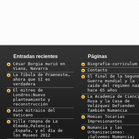
Entradas recientes
Páginas
César Borgia murió en
Biografía-curriculum
Viana, Navarra
Contacto
La fíbula de Praeneste…
El final de la Segun
ahora que SI es
Guerra mundial y la
verdadera
caída del régimen na
El mitreo de
hace 65 años
Londres:Nuevo
La Academia de Cienc
planteamiento y
Rusa y la Casa de
reconstrucción
Velázquez Defienden
Aion mitraico del
También Numancia
Vaticano
Momias Tocarias
Villa romana de La
Impresionantes
Olmeda,Palencia
Numancia y las
,España, y el día de
Urbanizaciones:
los Museos 2012
¡Salvemos Numancia¡