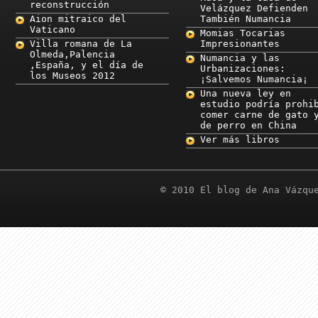
reconstrucción
Velázquez Defienden
Aion mitraico del
También Numancia
Vaticano
Momias Tocarias
Villa romana de La
Impresionantes
Olmeda,Palencia
Numancia y las
,España, y el día de
Urbanizaciones:
los Museos 2012
¡Salvemos Numancia¡
Una nueva ley en
estudio podría prohi
comer carne de gato 
de perro en China
Ver más libros
© 2010 El blog de Ana Vázqu