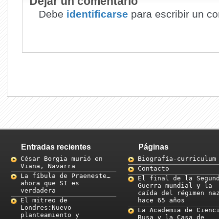
Dejar un comentario
Debe
identificarse
para escribir un co
Entradas recientes
Páginas
César Borgia murió en
Biografía-curriculum
Viana, Navarra
Contacto
La fíbula de Praeneste…
El final de la Segun
ahora que SI es
Guerra mundial y la
verdadera
caída del régimen na
El mitreo de
hace 65 años
Londres:Nuevo
La Academia de Cienc
planteamiento y
Rusa y la Casa de