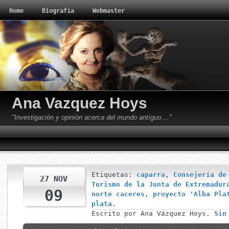
Home
Biografía
Webmaster
Ana Vazquez Hoys
"Investigación y opinión acerca del mundo antíguo...."
Etiquetas:
caparra
,
Consejería de
27 NOV
Turismo de la Junta de Extremadur
09
norte caceres
,
proyecto 'Alba Pla
plata
.
Escrito por Ana Vázquez Hoys.
Sin