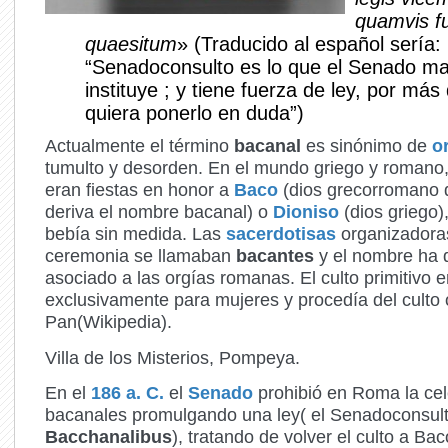
quamvis fu
quaesitum
» (Traducido al español sería:
“Senadoconsulto es lo que el Senado m
instituye ; y tiene fuerza de ley, por más
quiera ponerlo en duda”)
Actualmente el término
bacanal
es sinónimo de
o
tumulto y desorden. En el mundo griego y romano,
eran fiestas en honor a
Baco
(dios grecorromano d
deriva el nombre bacanal) o
Dioniso
(dios griego)
bebía sin medida. Las
sacerdotisas
organizadoras
ceremonia se llamaban
bacantes
y el nombre ha
asociado a las orgías romanas. El culto primitivo e
exclusivamente para mujeres y procedía del culto o
Pan(Wikipedia).
Villa de los Misterios, Pompeya.
En el
186 a. C.
el
Senado
prohibió en Roma la cel
bacanales promulgando una ley( el Senadoconsul
Bacchanalibus
), tratando de volver el culto a Ba