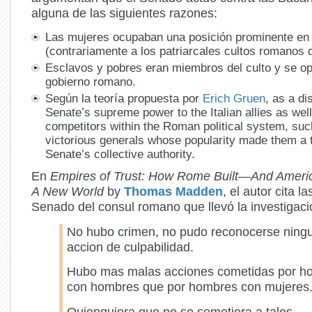
alguna de las siguientes razones:
Las mujeres ocupaban una posición prominente en 
(contrariamente a los patriarcales cultos romanos d
Esclavos y pobres eran miembros del culto y se op
gobierno romano.
Según la teoría propuesta por
Erich Gruen
, as a di
Senate’s supreme power to the Italian allies as wel
competitors within the Roman political system, such
victorious generals whose popularity made them a t
Senate’s collective authority.
En
Empires of Trust: How Rome Built—And Americ
A New World
by
Thomas Madden
, el autor cita l
Senado del consul romano que llevó la investigaci
No hubo crimen, no pudo reconocerse ning
accion de culpabilidad.
Hubo mas malas acciones cometidas por h
con hombres que por hombres con mujeres
Quienquiera que no se sometiera a tales