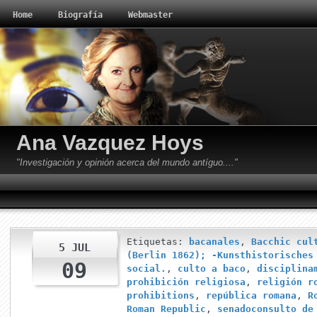
Home
Biografía
Webmaster
Ana Vazquez Hoys
"Investigación y opinión acerca del mundo antíguo...."
Etiquetas:
bacanales
,
Bacchic cul
5 JUL
(Berlin 1862); -Kunsthistorisches
09
social.
,
culto a baco
,
disciplina
prohibición religiosa
,
religión r
prohibitions
,
república romana
,
R
Roman Republic
,
senadoconsulto de