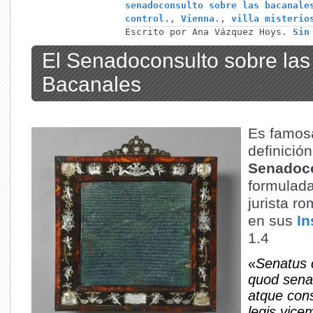
senadoconsulto sobre las bacanale
control.
,
Vienna.
,
villa misterio
Escrito por Ana Vázquez Hoys.
Sin
El Senadoconsulto sobre las
Bacanales
Es famos
definició
Senadoc
formulada
jurista r
en sus
In
1.4
«
Senatus 
quod sena
atque cons
legis vice